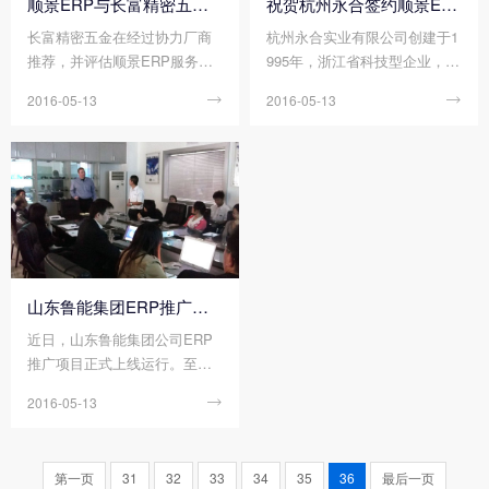
顺景ERP与长富精密五金携手合作
祝贺杭州永合签约顺景ERP
长富精密五金在经过协力厂商
杭州永合实业有限公司创建于1
推荐，并评估顺景ERP服务之
995年，浙江省科技型企业，员
后，选择和顺景ERP携手合
工1200人. 公司采用国际先进的
2016-05-13

2016-05-13

作，感谢客户的信赖，让我们
生产设备和生产工艺，产品质
在精密五金行业又获得一次服
量符合ISO、ANSI、DIN、BS
务客户的机会。
和JIS标准。生产的主要产品有
A、B系列短节距精密滚子链、
套筒链，摩托车链条，曳引
链，输送链，农业机械链及不
锈钢链条
山东鲁能集团ERP推广项目正式上线运行
近日，山东鲁能集团公司ERP
推广项目正式上线运行。至
此，鲁能房地产业、新能源产
2016-05-13

业、煤炭产业全部按计划上
线，标志着鲁能集团核心业务
已实现华体会手机网页版_华体
第一页
31
32
33
34
35
36
最后一页
会（中国） 全覆盖。