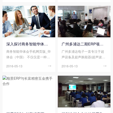
当可观的财富。
据，那么到底ERP起了多大的
行业快速发展，erp管理系统也
作用，总有人试图量化，试图
更加贴合企业业务需求。
证明，可是效果一般。
深入探讨商务智能华体会手机网页版_华体会（中国） 功能需求
广州多浦达二期ERP项目启动
商务智能华体会手机网页版_华
广州多浦达电子一直专注于超
体会（中国） 不仅仅是一种计
声设备及超声换能器(超声波探
算机软件，更是一种先进的管
头)研发制造。由掌握世界尖端
2016-05-13

2016-05-13

理方式，通过信息技术和互联
超声技术的多位国内外专家、
网技术，在企业内部实现资源
归国博士联合创办，是实施现
共享，在提升企业数据流动性
代企业制度 的高起点、高标
和准确性的同时，提升企业的
准，集研发、生产、销售于一
协同办公能力，从而在整体上
体的创新型高科技公司
提升企业的工作效率。