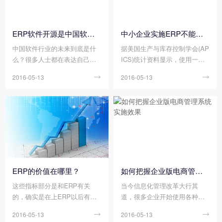
ERP软件开源是中国软件行业未来之路
中小企业实施ERP不能照搬大企业模式
中国软件行业的未来到底是什
据美国生产与库存控制学会(AP
么？很多人士都在表达自己的
ICS)统计资料显示，使用一个
观点，有人认为做软件外包，
华体会手机网页版_华体会（中
2016-05-13

2016-05-13

也有人认为作嵌入式软件，也
国） ，平均可以为企业带来如
有人认为应该细化行业作行业
下的经济效益：库存下降30%~
软件
50%，延期交货减少80%，采
购提前期缩短50%，停工待料
减少60%，制造成本降低1
2%，管理水平提高，管理人员
减少10%，生产能力提高10%~
15%，生产效率平均提高25%~
40%，加班减少50%~90%。这
ERP的价值在哪里？
如何把握企业版电商管理系统实施效果
些无比辉煌的数字对一个企业
这些指标部分是和ERP有关
当今信息化管理改革大行其
不仅意味低廉的成本和巨大的
的，确实是在上ERP以后有所
道，很多企业开始使用各种类
的利润，同时，其所能带来的
改善的，但是就一定全是ERP
型的erp管理软件辅助企业管
无形的社会效益同样是一笔相
2016-05-13

2016-05-13

的功劳吗，显然没有有力的证
理，这进一步促进了我国软件